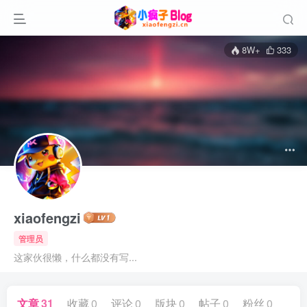
8W+
333
xiaofengzi
管理员
这家伙很懒，什么都没有写...
文章
31
收藏
0
评论
0
版块
0
帖子
0
粉丝
0