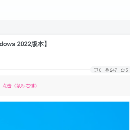
ows 2022版本】
0
247
5
，点击《鼠标右键》